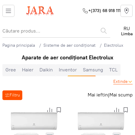
+(373) 68 918 111
RU
Limba
Pagina principala
Sisteme de aer condiționat
Electrolux
Aparate de aer condiționat Electrolux
Gree
Haier
Daikin
Inventor
Samsung
TCL
Midea
Mitsubishi Electric
Electrolux
Extinde
Cooper&Hunter
Hisense
Hyundai
Auratsu
Candy
Mai ieftin
Mai scump
|
Filtru
Toyotomi
LG
Bosch
Ballu
Nord Star
Hoapp
Mitsubishi Heavy
Zanussi
MDV
Heiko
Energolux
Royal Clima
Ariston
Vara-iarna
Inverter