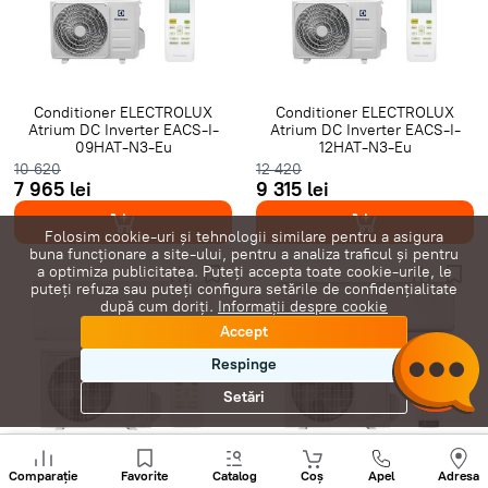
Gree Inverter
Clasă A+++
7000 BTU
9000 BTU
12000 BTU
16000 BTU
18000 BTU
24000 BTU
28000 BTU
20 m²
25 m²
35 m²
40 m²
45 m²
Conditioner ELECTROLUX
Conditioner ELECTROLUX
Atrium DC Inverter EACS-I-
Atrium DC Inverter EACS-I-
50 m²
60 m²
65 m²
70 m²
80 m²
Cu Wi-Fi
09HAT-N3-Eu
12HAT-N3-Eu
10 620
12 420
7 965 lei
9 315 lei
Folosim cookie-uri și tehnologii similare pentru a asigura
buna funcționare a site-ului, pentru a analiza traficul și pentru
a optimiza publicitatea. Puteți accepta toate cookie-urile, le
puteți refuza sau puteți configura setările de confidențialitate
după cum doriți.
Informații despre cookie
Accept
Respinge
Setări
Sunați
+
Conditioner ELECTROLUX
Conditioner ELECTROLUX
Comparație
Favorite
Catalog
Coș
Apel
Adresa