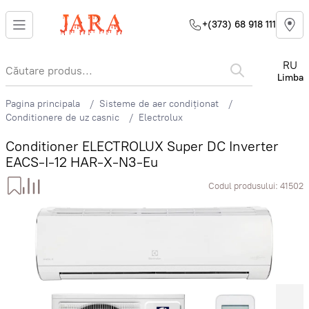
+(373) 68 918 111
RU
Limba
Pagina principala
Sisteme de aer condiționat
Conditionere de uz casnic
Electrolux
Conditioner ELECTROLUX Super DC Inverter
EACS-I-12 HAR-X-N3-Eu
Codul produsului:
41502