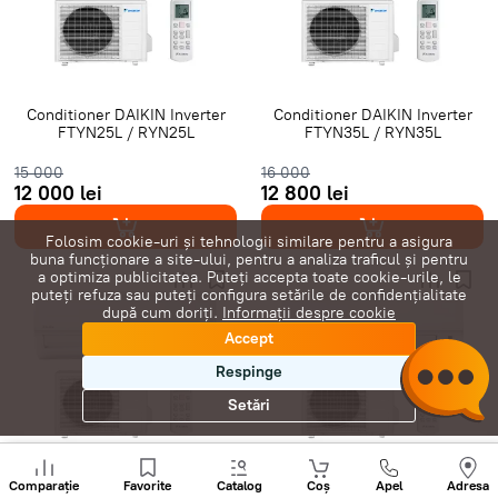
Gree Inverter
Clasă A+++
7000 BTU
9000 BTU
12000 BTU
16000 BTU
18000 BTU
24000 BTU
28000 BTU
20 m²
25 m²
35 m²
40 m²
45 m²
Conditioner DAIKIN Inverter
Conditioner DAIKIN Inverter
FTYN25L / RYN25L
FTYN35L / RYN35L
50 m²
60 m²
65 m²
70 m²
80 m²
Cu Wi-Fi
15 000
16 000
12 000 lei
12 800 lei
Folosim cookie-uri și tehnologii similare pentru a asigura
buna funcționare a site-ului, pentru a analiza traficul și pentru
a optimiza publicitatea. Puteți accepta toate cookie-urile, le
puteți refuza sau puteți configura setările de confidențialitate
după cum doriți.
Informații despre cookie
Accept
Respinge
Setări
Sunați
+
Conditioner DAIKIN Inverter
Conditioner DAIKIN Inverter
Comparație
Favorite
Catalog
Coș
Apel
Adresa