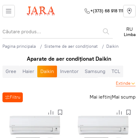
+(373) 68 918 111
RU
Limba
Pagina principala
Sisteme de aer condiționat
Daikin
Aparate de aer condiționat Daikin
Gree
Haier
Daikin
Inventor
Samsung
TCL
Midea
Mitsubishi Electric
Electrolux
Extinde
Cooper&Hunter
Hisense
Hyundai
Auratsu
Candy
Mai ieftin
Mai scump
|
Filtru
Toyotomi
LG
Bosch
Ballu
Nord Star
Hoapp
Mitsubishi Heavy
Zanussi
MDV
Heiko
Energolux
Royal Clima
Ariston
Vara-iarna
Inverter