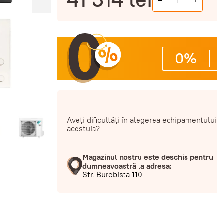
-
+
0%
Aveți dificultăți în alegerea echipamentului
acestuia?
Magazinul nostru este deschis pentru
dumneavoastră la adresa:
Str. Burebista 110