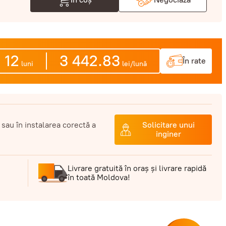
12
3 442.83
În rate
luni
lei/lună
 sau în instalarea corectă a
Solicitare unui
inginer
Livrare gratuită în oraș și livrare rapidă
în toată Moldova!