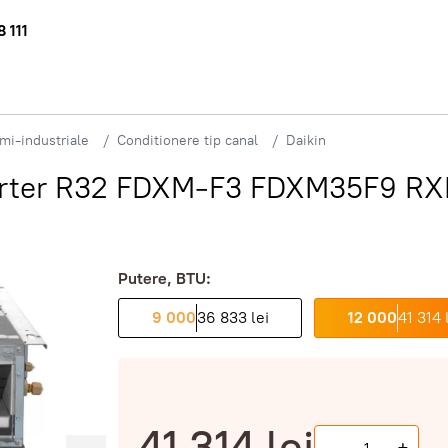
 111
mi-industriale
Conditionere tip canal
Daikin
nverter R32 FDXM-F3 FDXM35F9 
Putere, BTU:
9 000
36 833 lei
12 000
41 314 
41 314
lei