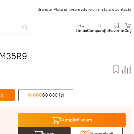
Branduri
Plata și livrarea
Servicii instalare
Contacte
RU
Limba
Comparație
Favorite
Coș
RXM35R9
lei
18 000
68 030 lei
Cumpără acum
În coș
Negociază