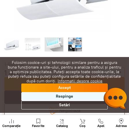
Folosim cookie-uri și tehnologii similare pentru a asigura
1 646
lei
buna funcționare a site-ului, pentru a analiza traficul și pentru
1 470
lei
-
+
a optimiza publicitatea. Puteți accepta toate cookie-urile, le
puteți refuza sau puteți configura setările de confidențialitate
după cum doriți.
Informații despre cookie
Cumpără acum
Accept
Respinge
În coș
Setări
Negociază
Sunați
+
Comparație
Favorite
Catalog
Coș
Apel
Adresa