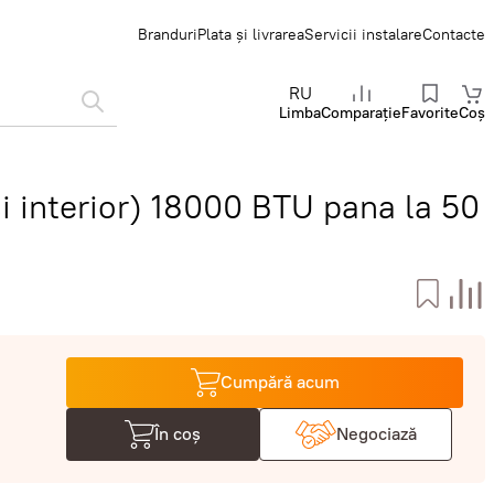
Branduri
Plata și livrarea
Servicii instalare
Contacte
RU
Limba
Comparație
Favorite
Coș
i interior) 18000 BTU pana la 50
Cumpără acum
În coș
Negociază