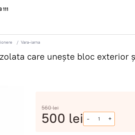
 111
tionere
Vara-iarna
olata care unește bloc exterior ș
560
lei
500
lei
-
+