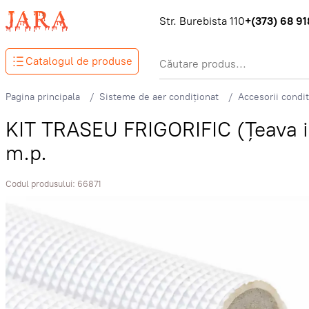
Str. Burebista 110
+(373) 68 918
Catalogul de produse
Pagina principala
Sisteme de aer condiționat
Accesorii condi
KIT TRASEU FRIGORIFIC (Țeava iz
m.p.
Codul produsului:
66871