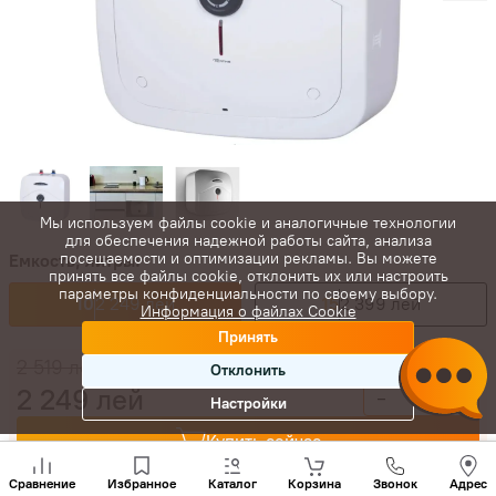
Мы используем файлы cookie и аналогичные технологии
для обеспечения надежной работы сайта, анализа
посещаемости и оптимизации рекламы. Вы можете
Емкость, литры:
принять все файлы cookie, отклонить их или настроить
параметры конфиденциальности по своему выбору.
10
2 249 лей
15
2 399 лей
Информация о файлах Cookie
Принять
2 519
лей
Отклонить
2 249
лей
-
+
Настройки
Купить сейчас
Позвони
нам
Сравнение
Избранное
Каталог
Корзина
Звонок
Адрес
+(373)
В корзину