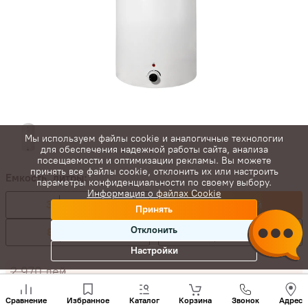
Мы используем файлы cookie и аналогичные технологии
для обеспечения надежной работы сайта, анализа
посещаемости и оптимизации рекламы. Вы можете
принять все файлы cookie, отклонить их или настроить
Емкость, литры:
параметры конфиденциальности по своему выбору.
Информация о файлах Cookie
30
2 329 лей
50
2 652 лей
Принять
Отклонить
80
3 077 лей
100
3 383 лей
Настройки
2 970
лей
Позвони
2 652
лей
-
+
нам
Сравнение
Избранное
Каталог
Корзина
Звонок
Адрес
+(373)