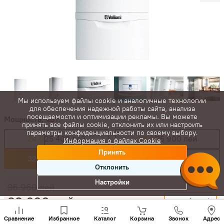
Мы используем файлы cookie и аналогичные технологии
для обеспечения надежной работы сайта, анализа
посещаемости и оптимизации рекламы. Вы можете
Мощность, кВт:
принять все файлы cookie, отклонить их или настроить
параметры конфиденциальности по своему выбору.
24,0
25 400 лей
28,0
25 900 лей
Информация о файлах Cookie
Принять
32,0
33 600 лей
36,0
40 450 лей
Отклонить
Настройки
36 960
лей
33 600
лей
-
+
Позвони
нам
Сравнение
Избранное
Каталог
Корзина
Звонок
Адрес
Купить сейчас
+(373)