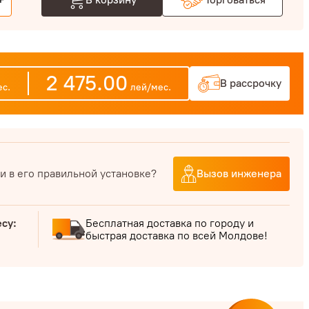
+
2 475.00
В рассрочку
с.
лей/мес.
и в его правильной установке?
Вызов инженера
есу:
Бесплатная доставка по городу и
быстрая доставка по всей Молдове!