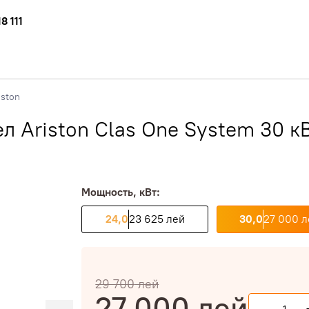
8 111
iston
 Ariston Clas One System 30 к
Мощность, кВт:
24,0
23 625 лей
30,0
27 000 л
29 700
лей
27 000
лей