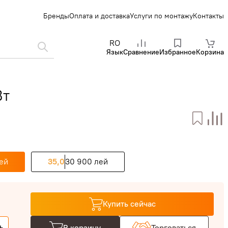
Бренды
Оплата и доставка
Услуги по монтажу
Контакты
RO
Язык
Сравнение
Избранное
Корзина
Вт
ей
35,0
30 900 лей
Купить сейчас
В корзину
Торговаться