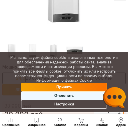
Мы используем файлы cookie и аналогичные технологии
для обеспечения надежной работы сайта, анализа
Мощность, кВт:
посещаемости и оптимизации рекламы. Вы можете
принять все файлы cookie, отклонить их или настроить
параметры конфиденциальности по своему выбору.
24,0
23 625 лей
30,0
27 000 лей
Информация о файлах Cookie
Принять
35,0
30 900 лей
Отклонить
Настройки
33 990
лей
30 900
лей
-
+
Позвони
нам
Купить сейчас
Сравнение
Избранное
Каталог
Корзина
Звонок
Адрес
+(373)