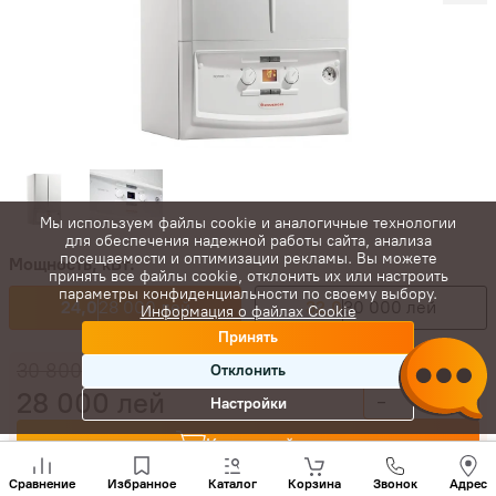
Мы используем файлы cookie и аналогичные технологии
для обеспечения надежной работы сайта, анализа
посещаемости и оптимизации рекламы. Вы можете
Мощность, кВт:
принять все файлы cookie, отклонить их или настроить
параметры конфиденциальности по своему выбору.
24,0
28 000 лей
32,0
30 000 лей
Информация о файлах Cookie
Принять
30 800
лей
Отклонить
28 000
лей
-
+
Настройки
Купить сейчас
Позвони
нам
Сравнение
Избранное
Каталог
Корзина
Звонок
Адрес
+(373)
В корзину