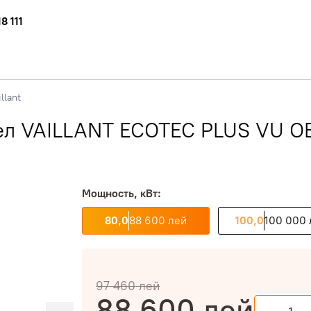
8 111
illant
ел VAILLANT ECOTEC PLUS VU OE
Мощность, кВт:
80,0
88 600 лей
100,0
100 000 
97 460
лей
88 600
лей