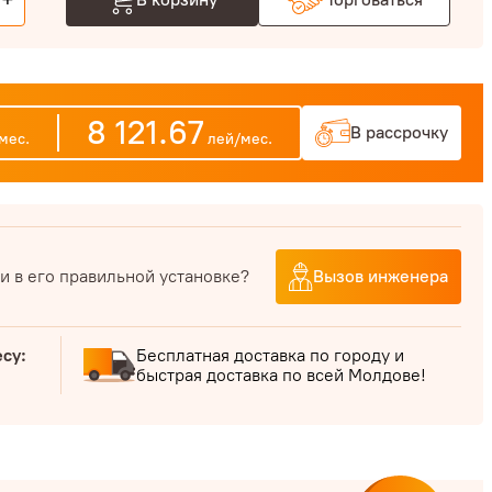
+
8 121.67
В рассрочку
мес.
лей/мес.
и в его правильной установке?
Вызов инженера
есу:
Бесплатная доставка по городу и
быстрая доставка по всей Молдове!