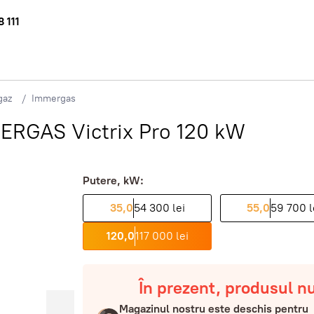
 111
gaz
Immergas
ERGAS Victrix Pro 120 kW
Putere, kW:
35,0
54 300 lei
55,0
59 700 l
120,0
117 000 lei
În prezent, produsul n
Magazinul nostru este deschis pentru