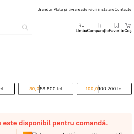
Branduri
Plata și livrarea
Servicii instalare
Contacte
RU
Limba
Comparație
Favorite
Coș
ei
80,0
86 600 lei
100,0
100 200 lei
u este disponibil pentru comandă.