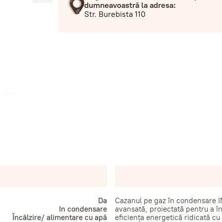
dumneavoastră la adresa:
Str. Burebista 110
Da
Cazanul pe gaz în condensare I
In condensare
avansată, proiectată pentru a î
Încălzire/ alimentare cu apă
eficiența energetică ridicată c