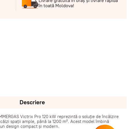
Livrare gratuită în oraș și livrare rapidă
în toată Moldova!
Descriere
MMERGAS Victrix Pro 120 kW reprezintă o soluție de încălzire
ncălzi spații ample, până la 1200 m². Acest model îmbină
u un design compact și modern.