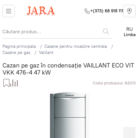
+(373) 68 918 111
RU
Limba
Pagina principala
Cazane pentru incalzire centrala
Cazane pe gaz
Vaillant
Cazan pe gaz în condensație VAILLANT ECO VIT
VKK 476-4 47 kW
Codul produsului:
82015