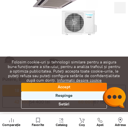
Folosim cookie-uri și tehnologii similare pentru a asigura
buna funcționare a site-ului, pentru a analiza traficul și pentru
a optimiza publicitatea. Puteți accepta toate cookie-urile, le
puteți refuza sau puteți configura setările de confidențialitate
Putere, BTU:
după cum doriți.
Informații despre cookie
Accept
18 000
25 500 lei
28 000
33 150 lei
Respinge
42 000
54 400 lei
60 000
67 150 lei
Setări
25 500
lei
Sunați
-
+
+
Comparație
Favorite
Catalog
Coș
Apel
Adresa