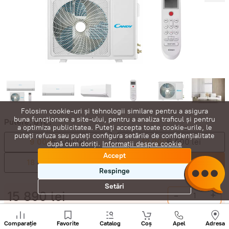
Folosim cookie-uri și tehnologii similare pentru a asigura
buna funcționare a site-ului, pentru a analiza traficul și pentru
Putere, BTU:
a optimiza publicitatea. Puteți accepta toate cookie-urile, le
puteți refuza sau puteți configura setările de confidențialitate
9 000
5 600 lei
12 000
6 500 lei
după cum doriți.
Informații despre cookie
Accept
18 000
10 890 lei
24 000
15 890 lei
Respinge
Setări
15 890
lei
-
+
Sunați
Cumpără acum
+
Comparație
Favorite
Catalog
Coș
Apel
Adresa