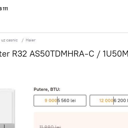
 111
 uz casnic
Haier
rter R32 AS50TDMHRA-C / 1U50ME
Putere, BTU:
9 000
5 560 lei
12 000
6 200 
11 880
lei