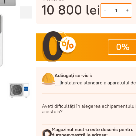
10 800
lei
-
+
0%
Adăugați servicii:
Instalarea standard a aparatului d
Aveți dificultăți în alegerea echipamentului
acestuia?
Magazinul nostru este deschis pentru
dumneavoastră la adresa: