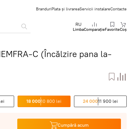
Branduri
Plata și livrarea
Servicii instalare
Contacte
RU
Limba
Comparație
Favorite
Coș
MFRA-C (Încălzire pana la-
lei
18 000
10 800 lei
24 000
11 900 lei
Cumpără acum