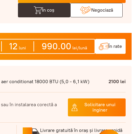
În coș
Negociază
12
990.00
În rate
luni
lei/lună
e aer conditionat 18000 BTU (5,0 - 6,1 kW)
2100 lei
 sau în instalarea corectă a
Solicitare unui
inginer
Livrare gratuită în oraș și livrare rapidă