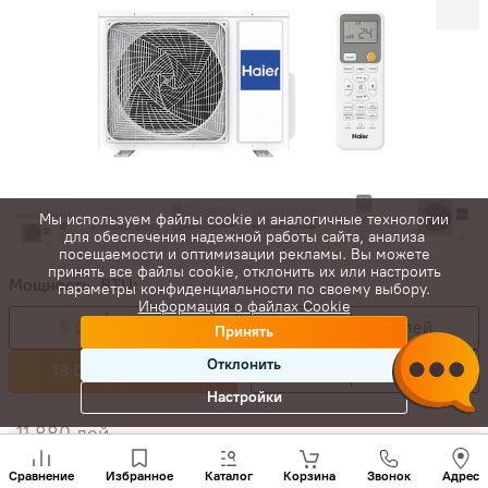
Мы используем файлы cookie и аналогичные технологии
для обеспечения надежной работы сайта, анализа
посещаемости и оптимизации рекламы. Вы можете
принять все файлы cookie, отклонить их или настроить
Мощность, BTU:
параметры конфиденциальности по своему выбору.
Информация о файлах Cookie
9 000
5 560 лей
12 000
6 200 лей
Принять
Отклонить
18 000
10 800 лей
24 000
11 900 лей
Настройки
11 880
лей
Позвони
10 800
лей
-
+
нам
Сравнение
Избранное
Каталог
Корзина
Звонок
Адрес
+(373)