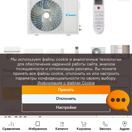
Мы используем файлы cookie и аналогичные технологии
для обеспечения надежной работы сайта, анализа
посещаемости и оптимизации рекламы. Вы можете
Мощность, BTU:
принять все файлы cookie, отклонить их или настроить
параметры конфиденциальности по своему выбору.
9 000
5 600 лей
12 000
6 500 лей
Информация о файлах Cookie
Принять
18 000
10 890 лей
24 000
15 890 лей
Отклонить
Настройки
11 880
лей
10 890
лей
-
+
Позвони
нам
Сравнение
Избранное
Каталог
Корзина
Звонок
Адрес
Купить сейчас
+(373)