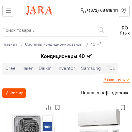
+(373) 68 918 111
RO
Язык
Главная
Системы кондиционирования
40 м²
Кондиционеры 40 м²
Gree
Haier
Daikin
Inventor
Samsung
TCL
Midea
Mitsubishi Electric
Electrolux
Развернуть
Cooper&Hunter
Hisense
Hyundai
Auratsu
Candy
Подешевле
Подороже
|
Фильтр
Toyotomi
LG
Bosch
Ballu
Nord Star
Hoapp
Mitsubishi Heavy
Zanussi
MDV
Heiko
Energolux
Royal Clima
Ariston
Зима-лето
Инверторные