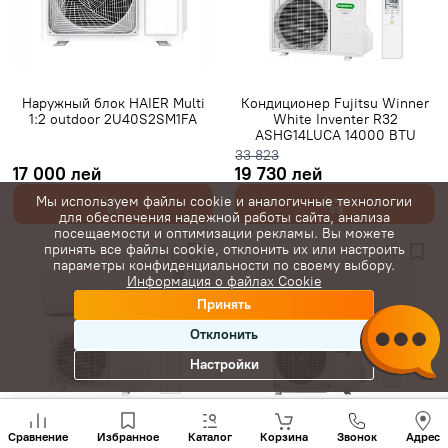
Gree инверторные
Класс A+++
7000 BTU
9000 BTU
12000 BTU
16000 BTU
18000 BTU
24000 BTU
28000 BTU
20 м²
25 м²
35 м²
Наружный блок HAIER Multi
Кондиционер Fujitsu Winner
1:2 outdoor 2U40S2SM1FA
White Inventer R32
40 м²
45 м²
50 м²
60 м²
65 м²
70 м²
80 м²
ASHG14LUCA 14000 BTU
33 823
С Wi-Fi
17 000 лей
19 730 лей
Мы используем файлы cookie и аналогичные технологии
для обеспечения надежной работы сайта, анализа
посещаемости и оптимизации рекламы. Вы можете
принять все файлы cookie, отклонить их или настроить
параметры конфиденциальности по своему выбору.
Информация о файлах Cookie
Принять
Отклонить
Настройки
Позвони
нам
Кондиционер Fujitsu Winner
Кондиционер DAIKIN Inverter
Сравнение
Избранное
Каталог
Корзина
Звонок
Адрес
+(373)