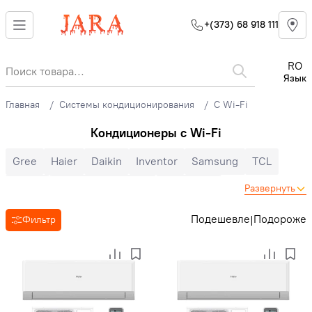
+(373) 68 918 111
RO
Язык
Главная
Системы кондиционирования
С Wi-Fi
Кондиционеры c Wi-Fi
Gree
Haier
Daikin
Inventor
Samsung
TCL
Midea
Mitsubishi Electric
Electrolux
Развернуть
Cooper&Hunter
Hisense
Hyundai
Auratsu
Candy
Подешевле
Подороже
|
Фильтр
Toyotomi
LG
Bosch
Ballu
Nord Star
Hoapp
Mitsubishi Heavy
Zanussi
MDV
Heiko
Energolux
Royal Clima
Ariston
Зима-лето
Инверторные