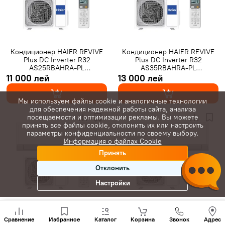
Gree инверторные
Класс A+++
7000 BTU
9000 BTU
12000 BTU
16000 BTU
18000 BTU
24000 BTU
28000 BTU
20 м²
25 м²
35 м²
Кондиционер HAIER REVIVE
Кондиционер HAIER REVIVE
Plus DC Inverter R32
Plus DC Inverter R32
40 м²
45 м²
50 м²
60 м²
65 м²
70 м²
80 м²
AS25RBAHRA-PL
AS35RBAHRA-PL
1U25YESFRA-3 (Обогрев при -
1U35YESFRA-4 (Обогрев при -
11 000 лей
13 000 лей
С Wi-Fi
20°C)
20°C)
Мы используем файлы cookie и аналогичные технологии
для обеспечения надежной работы сайта, анализа
посещаемости и оптимизации рекламы. Вы можете
принять все файлы cookie, отклонить их или настроить
параметры конфиденциальности по своему выбору.
Информация о файлах Cookie
Принять
Отклонить
Настройки
Позвони
Кондиционер HAIER REVIVE
Кондиционер HAIER REVIVE
нам
Plus DC Inverter R32
Plus DC Inverter R32
Сравнение
Избранное
Каталог
Корзина
Звонок
Адрес
+(373)