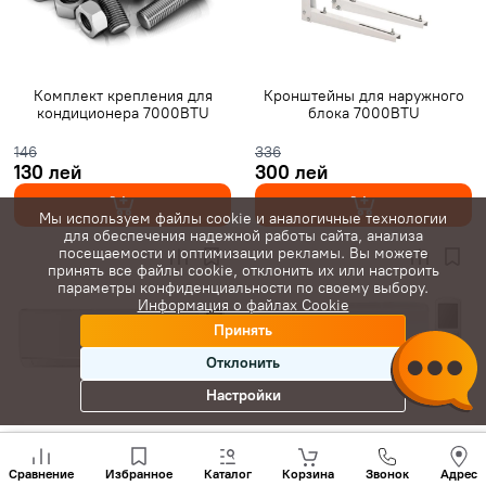
Gree инверторные
Класс A+++
7000 BTU
9000 BTU
12000 BTU
16000 BTU
18000 BTU
24000 BTU
28000 BTU
20 м²
25 м²
35 м²
Комплект крепления для
Кронштейны для наружного
кондиционера 7000BTU
блока 7000BTU
40 м²
45 м²
50 м²
60 м²
65 м²
70 м²
80 м²
146
336
130 лей
300 лей
С Wi-Fi
Мы используем файлы cookie и аналогичные технологии
для обеспечения надежной работы сайта, анализа
посещаемости и оптимизации рекламы. Вы можете
принять все файлы cookie, отклонить их или настроить
параметры конфиденциальности по своему выбору.
Информация о файлах Cookie
Принять
Отклонить
Настройки
Внутренний блок Samsung
Позвони
Внутренний блок HOAPP FREE
Luzon R32 AR07TXHZAWKNEU
нам
Сравнение
Избранное
Каталог
Корзина
Звонок
Адрес
FIVE HSZ-GX22VA 7000 BTU
+(373)