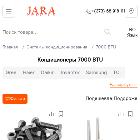
+(373) 68 918 111
RO
Язык
Главная
Системы кондиционирования
7000 BTU
Кондиционеры 7000 BTU
Gree
Haier
Daikin
Inventor
Samsung
TCL
Midea
Mitsubishi Electric
Electrolux
Развернуть
Cooper&Hunter
Hisense
Hyundai
Auratsu
Candy
Подешевле
Подороже
|
Фильтр
Toyotomi
LG
Bosch
Ballu
Nord Star
Hoapp
Mitsubishi Heavy
Zanussi
MDV
Heiko
Energolux
Royal Clima
Ariston
Зима-лето
Инверторные