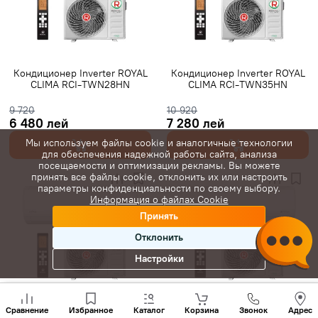
Gree инверторные
Класс A+++
7000 BTU
9000 BTU
12000 BTU
16000 BTU
18000 BTU
24000 BTU
28000 BTU
20 м²
25 м²
35 м²
Кондиционер Inverter ROYAL
Кондиционер Inverter ROYAL
CLIMA RCI-TWN28HN
CLIMA RCI-TWN35HN
40 м²
45 м²
50 м²
60 м²
65 м²
70 м²
80 м²
9 720
10 920
С Wi-Fi
6 480 лей
7 280 лей
Мы используем файлы cookie и аналогичные технологии
для обеспечения надежной работы сайта, анализа
посещаемости и оптимизации рекламы. Вы можете
принять все файлы cookie, отклонить их или настроить
параметры конфиденциальности по своему выбору.
Информация о файлах Cookie
Принять
Отклонить
Настройки
Позвони
нам
Кондиционер Inverter ROYAL
Кондиционер Inverter ROYAL
Сравнение
Избранное
Каталог
Корзина
Звонок
Адрес
+(373)