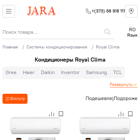
+(373) 68 918 111
RO
Язык
Главная
Системы кондиционирования
Royal Clima
Кондиционеры Royal Clima
Gree
Haier
Daikin
Inventor
Samsung
TCL
Midea
Mitsubishi Electric
Electrolux
Развернуть
Cooper&Hunter
Hisense
Hyundai
Auratsu
Candy
Подешевле
Подороже
|
Фильтр
Toyotomi
LG
Bosch
Ballu
Nord Star
Hoapp
Mitsubishi Heavy
Zanussi
MDV
Heiko
Energolux
Royal Clima
Ariston
Зима-лето
Инверторные