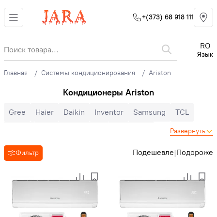
+(373) 68 918 111
RO
Язык
Главная
Системы кондиционирования
Ariston
Кондиционеры Ariston
Gree
Haier
Daikin
Inventor
Samsung
TCL
Midea
Mitsubishi Electric
Electrolux
Развернуть
Cooper&Hunter
Hisense
Hyundai
Auratsu
Candy
Подешевле
Подороже
|
Фильтр
Toyotomi
LG
Bosch
Ballu
Nord Star
Hoapp
Mitsubishi Heavy
Zanussi
MDV
Heiko
Energolux
Royal Clima
Ariston
Зима-лето
Инверторные