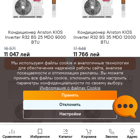
Gree инверторные
Класс A+++
7000 BTU
9000 BTU
12000 BTU
16000 BTU
18000 BTU
24000 BTU
28000 BTU
20 м²
25 м²
35 м²
Кондиционер Ariston KIOS
Кондиционер Ariston KIOS
Inverter R32 BS 25 MDO 9000
Inverter R32 BS 35 MDO 12000
40 м²
45 м²
50 м²
60 м²
65 м²
70 м²
80 м²
BTU
BTU
16 571
17 648
С Wi-Fi
11 047 лей
11 766 лей
Мы используем файлы cookie и аналогичные технологии
для обеспечения надежной работы сайта, анализа
посещаемости и оптимизации рекламы. Вы можете
принять все файлы cookie, отклонить их или настроить
параметры конфиденциальности по своему выбору.
Информация о файлах Cookie
Принять
Отклонить
Настройки
Позвони
нам
Кондиционер Ariston KIOS
Кондиционер Ariston KIOS
Сравнение
Избранное
Каталог
Корзина
Звонок
Адрес
+(373)