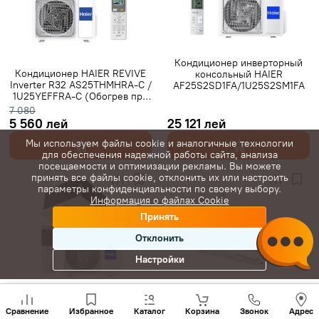
Gree инверторные
Класс A+++
7000 BTU
9000 BTU
12000 BTU
16000 BTU
18000 BTU
24000 BTU
28000 BTU
20 м²
25 м²
35 м²
Кондиционер инверторный
Кондиционер HAIER REVIVE
консольный HAIER
Inverter R32 AS25THMHRA-C /
AF25S2SD1FA/1U25S2SM1FA
40 м²
45 м²
50 м²
60 м²
65 м²
70 м²
80 м²
1U25YEFFRA-C (Обогрев при
-15°C)
7 080
С Wi-Fi
5 560 лей
25 121 лей
Мы используем файлы cookie и аналогичные технологии
для обеспечения надежной работы сайта, анализа
посещаемости и оптимизации рекламы. Вы можете
принять все файлы cookie, отклонить их или настроить
параметры конфиденциальности по своему выбору.
Информация о файлах Cookie
Принять
Отклонить
Настройки
Позвони
Кондиционер инверторный
Кронштейны для наружного
нам
Сравнение
Избранное
Каталог
Корзина
Звонок
Адрес
касетный 4-поточный HAIER
блока 9000BTU
+(373)