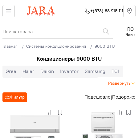
+(373) 68 918 111
RO
Язык
Главная
Системы кондиционирования
9000 BTU
Кондиционеры 9000 BTU
Gree
Haier
Daikin
Inventor
Samsung
TCL
Midea
Mitsubishi Electric
Electrolux
Развернуть
Cooper&Hunter
Hisense
Hyundai
Auratsu
Candy
Подешевле
Подороже
|
Фильтр
Toyotomi
LG
Bosch
Ballu
Nord Star
Hoapp
Mitsubishi Heavy
Zanussi
MDV
Heiko
Energolux
Royal Clima
Ariston
Зима-лето
Инверторные