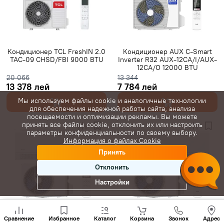
Gree инверторные
Класс A+++
7000 BTU
9000 BTU
12000 BTU
16000 BTU
18000 BTU
24000 BTU
28000 BTU
20 м²
25 м²
35 м²
Кондиционер TCL FreshIN 2.0
Кондиционер AUX C-Smart
TAC-09 CHSD/FBI 9000 BTU
Inverter R32 AUX-12CA/I/AUX-
40 м²
45 м²
50 м²
60 м²
65 м²
70 м²
80 м²
12CA/O 12000 BTU
20 066
13 344
С Wi-Fi
13 378 лей
7 784 лей
Мы используем файлы cookie и аналогичные технологии
для обеспечения надежной работы сайта, анализа
посещаемости и оптимизации рекламы. Вы можете
принять все файлы cookie, отклонить их или настроить
параметры конфиденциальности по своему выбору.
Информация о файлах Cookie
Принять
Отклонить
Настройки
Позвони
нам
Кондиционер AUX C-Series
Кондиционер AUX C-Series
Сравнение
Избранное
Каталог
Корзина
Звонок
Адрес
+(373)