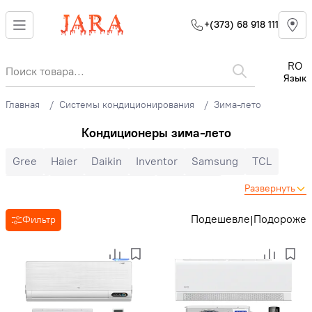
+(373) 68 918 111
RO
Язык
Главная
Системы кондиционирования
Зима-лето
Кондиционеры зима-лето
Gree
Haier
Daikin
Inventor
Samsung
TCL
Midea
Mitsubishi Electric
Electrolux
Развернуть
Cooper&Hunter
Hisense
Hyundai
Auratsu
Candy
Подешевле
Подороже
|
Фильтр
Toyotomi
LG
Bosch
Ballu
Nord Star
Hoapp
Mitsubishi Heavy
Zanussi
MDV
Heiko
Energolux
Royal Clima
Ariston
Зима-лето
Инверторные