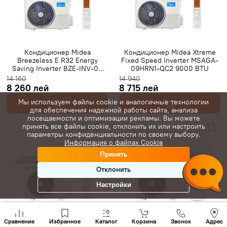
Gree инверторные
Класс A+++
7000 BTU
9000 BTU
12000 BTU
16000 BTU
18000 BTU
24000 BTU
28000 BTU
20 м²
25 м²
35 м²
Кондиционер Midea
Кондиционер Midea Xtreme
Breezeless E R32 Energy
Fixed Speed Inverter MSAGA-
40 м²
45 м²
50 м²
60 м²
65 м²
70 м²
80 м²
Saving Inverter BZE-INV-09
09HRN1-QC2 9000 BTU
9000 BTU
14 160
14 940
С Wi-Fi
8 260 лей
8 715 лей
Мы используем файлы cookie и аналогичные технологии
для обеспечения надежной работы сайта, анализа
посещаемости и оптимизации рекламы. Вы можете
принять все файлы cookie, отклонить их или настроить
параметры конфиденциальности по своему выбору.
Информация о файлах Cookie
Принять
Отклонить
Настройки
Позвони
нам
Кондиционер Midea
Кондиционер Midea Xtreme
Сравнение
Избранное
Каталог
Корзина
Звонок
Адрес
+(373)