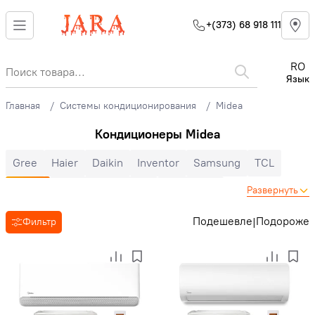
+(373) 68 918 111
RO
Язык
Главная
Системы кондиционирования
Midea
Кондиционеры Midea
Gree
Haier
Daikin
Inventor
Samsung
TCL
Midea
Mitsubishi Electric
Electrolux
Развернуть
Cooper&Hunter
Hisense
Hyundai
Auratsu
Candy
Подешевле
Подороже
|
Фильтр
Toyotomi
LG
Bosch
Ballu
Nord Star
Hoapp
Mitsubishi Heavy
Zanussi
MDV
Heiko
Energolux
Royal Clima
Ariston
Зима-лето
Инверторные