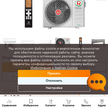
Мы используем файлы cookie и аналогичные технологии
для обеспечения надежной работы сайта, анализа
посещаемости и оптимизации рекламы. Вы можете
Мощность, BTU:
принять все файлы cookie, отклонить их или настроить
параметры конфиденциальности по своему выбору.
9 000
6 480 лей
12 000
7 280 лей
Информация о файлах Cookie
Принять
18 000
10 480 лей
24 000
12 880 лей
Отклонить
Настройки
9 720
лей
6 480
лей
-
+
Позвони
нам
Сравнение
Избранное
Каталог
Корзина
Звонок
Адрес
Купить сейчас
+(373)