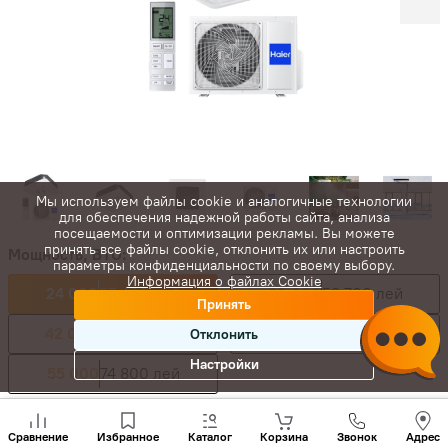
Мы используем файлы cookie и аналогичные технологии
для обеспечения надежной работы сайта, анализа
посещаемости и оптимизации рекламы. Вы можете
принять все файлы cookie, отклонить их или настроить
Мощность, BTU:
параметры конфиденциальности по своему выбору.
Информация о файлах Cookie
24 000
37 400 лей
36 000
53 700 лей
Принять
42 000
60 800 лей
48 000
69 700 лей
Отклонить
Настройки
55 000
74 800 лей
Позвони
нам
37 400
лей
-
+
Сравнение
Избранное
Каталог
Корзина
Звонок
Адрес
+(373)