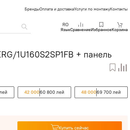
Бренды
Оплата и доставка
Услуги по монтажу
Контакты
RO
Язык
Сравнение
Избранное
Корзина
ERG/1U160S2SP1FB + панель
 лей
42 000
60 800 лей
48 000
69 700 лей
Купить сейчас