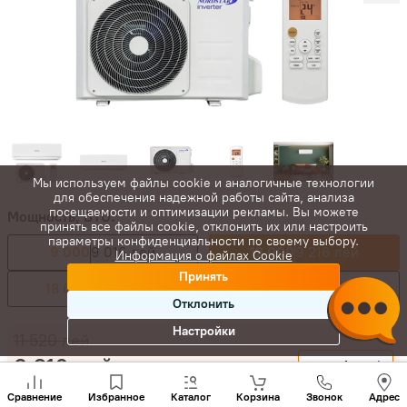
Мы используем файлы cookie и аналогичные технологии
для обеспечения надежной работы сайта, анализа
посещаемости и оптимизации рекламы. Вы можете
Мощность, BTU:
принять все файлы cookie, отклонить их или настроить
параметры конфиденциальности по своему выбору.
9 000
9 016 лей
12 000
9 216 лей
Информация о файлах Cookie
Принять
18 000
15 328 лей
24 000
20 488 лей
Отклонить
Настройки
11 520
лей
9 216
лей
-
+
Позвони
нам
Сравнение
Избранное
Каталог
Корзина
Звонок
Адрес
Купить сейчас
+(373)