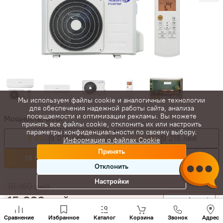
Мы используем файлы cookie и аналогичные технологии
для обеспечения надежной работы сайта, анализа
посещаемости и оптимизации рекламы. Вы можете
Мощность, BTU:
принять все файлы cookie, отклонить их или настроить
параметры конфиденциальности по своему выбору.
9 000
9 016 лей
12 000
9 216 лей
Информация о файлах Cookie
Принять
18 000
15 328 лей
24 000
20 488 лей
Отклонить
Настройки
19 160
лей
15 328
лей
-
+
Позвони
нам
Сравнение
Избранное
Каталог
Корзина
Звонок
Адрес
Купить сейчас
+(373)