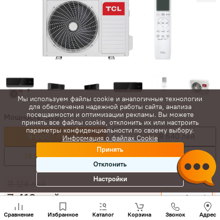
Мы используем файлы cookie и аналогичные технологии
для обеспечения надежной работы сайта, анализа
посещаемости и оптимизации рекламы. Вы можете
Мощность, BTU:
принять все файлы cookie, отклонить их или настроить
параметры конфиденциальности по своему выбору.
9 000
7 416 лей
12 000
8 640 лей
Информация о файлах Cookie
Принять
18 000
15 437 лей
24 000
19 224 лей
Отклонить
Настройки
11 124
лей
7 416
лей
-
+
Позвони
нам
Сравнение
Избранное
Каталог
Корзина
Звонок
Адрес
Купить сейчас
+(373)