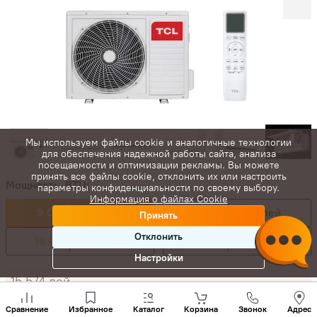
Мы используем файлы cookie и аналогичные технологии
для обеспечения надежной работы сайта, анализа
посещаемости и оптимизации рекламы. Вы можете
принять все файлы cookie, отклонить их или настроить
Мощность, BTU:
параметры конфиденциальности по своему выбору.
Информация о файлах Cookie
9 000
10 382 лей
12 000
11 347 лей
Принять
Отклонить
18 000
16 704 лей
24 000
19 584 лей
Настройки
15 574
лей
Позвони
10 382
лей
-
+
нам
Сравнение
Избранное
Каталог
Корзина
Звонок
Адрес
+(373)